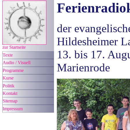
Ferienradio
der evangelisch
Hildesheimer La
zur Startseite
13. bis 17. Au
Texte
Audio / Visuell
Marienrode
Programme
Kurse
Politik
Kontakt
Sitemap
Impressum