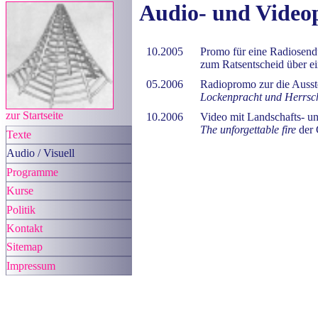
Audio- und Video
10.2005
Promo für eine Radiosen
zum Ratsentscheid über e
05.2006
Radiopromo zur die Ausst
Lockenpracht und Herrsc
zur Startseite
10.2006
Video mit Landschafts- un
The unforgettable fire
der 
Texte
Audio / Visuell
Programme
Kurse
Politik
Kontakt
Sitemap
Impressum